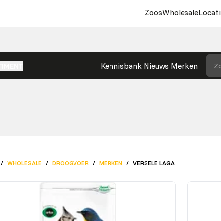
Zoos
Wholesale
Locati
Kennisbank
Nieuws
Merken
Zo
TIMENT
/
WHOLESALE
/
DROOGVOER
/
MERKEN
/
VERSELE LAGA