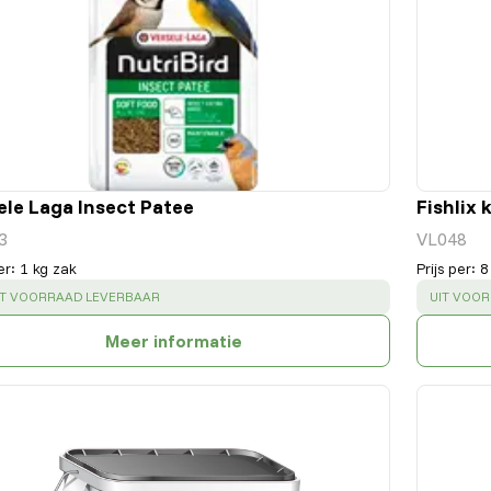
ele Laga Insect Patee
Fishlix 
3
VL048
er
:
1 kg zak
Prijs per
:
8
UCCESS
:
SUCCESS
IT VOORRAAD LEVERBAAR
UIT VOO
Meer informatie