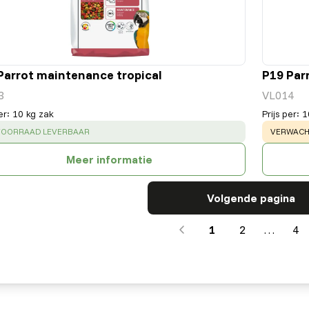
Parrot maintenance tropical
P19 Parr
3
VL014
er
:
10 kg zak
Prijs per
:
1
CESS
:
WARNING
 VOORRAAD LEVERBAAR
VERWACHT
Meer informatie
Volgende pagina
1
2
…
4