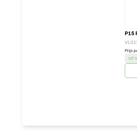
P15 
VL01
Prijs p
SUC
UIT