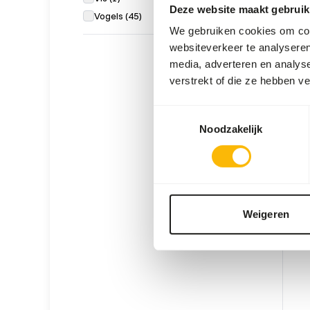
Deze website maakt gebruik
Vogels
(
45
)
We gebruiken cookies om cont
websiteverkeer te analyseren
media, adverteren en analys
verstrekt of die ze hebben v
G18 
Toestemmingsselectie
VL00
Noodzakelijk
Prijs p
WAR
VERW
Weigeren