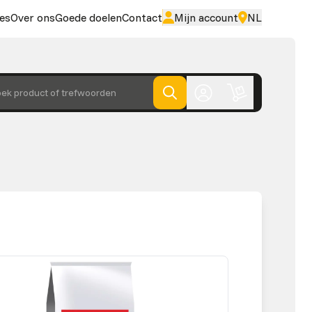
es
Over ons
Goede doelen
Contact
Mijn account
NL
ek product of trefwoorden