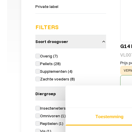
Private label
FILTERS
Soort droogvoer
G14 
VL00
Overig
(
7
)
Prijs p
Pellets
(
28
)
WAR
VERW
Supplementen
(
4
)
Zachte voeders
(
8
)
Diergroep
Insecteneters
(
3
)
Omnivoren
(
1
)
Toestemming
Reptielen
(
1
)
Vis
(
1
)