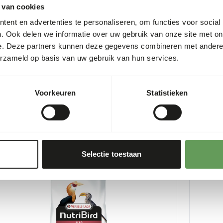
 van cookies
ent en advertenties te personaliseren, om functies voor social
. Ook delen we informatie over uw gebruik van onze site met on
e. Deze partners kunnen deze gegevens combineren met andere i
erzameld op basis van uw gebruik van hun services.
Large parakeet original breeder
G18 Lar
9
VL010
Voorkeuren
Statistieken
er
:
10 kg zak
Prijs per
:
1
NING
:
WARNING
ACHTE LEVERTIJD MIN. 5 WERKDAGEN
VERWACHT
Meer informatie
Selectie toestaan