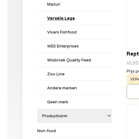
Mazuri
Versele Laga
Vivani Fishfood
WES Enterprises
Rept
Wisbroek Quality Feed
VL05
Prijs p
Zoo-Line
WAR
VERW
Andere merken
Geen merk
Productvorm
Non-food