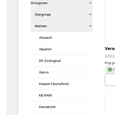
Droogvoer
Diergroep
Merken
Akwavit
Vers
Alpamin
B682
DK Zoological
Prijs p
S
U
Garvo
Kasper Faunafood
KB RAW
Kiezebrink