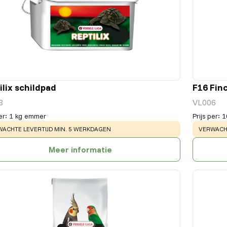
ilix schildpad
F16 Fin
3
VL006
er
:
1 kg emmer
Prijs per
:
1
NING
:
WARNING
ACHTE LEVERTIJD MIN. 5 WERKDAGEN
VERWACHT
Meer informatie