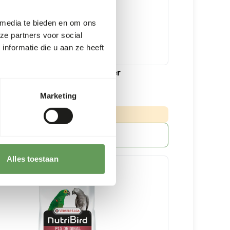
 media te bieden en om ons
ze partners voor social
nformatie die u aan ze heeft
ge parakeet tropical breeder
Marketing
0 kg zak
:
E LEVERTIJD MIN. 5 WERKDAGEN
Meer informatie
Alles toestaan