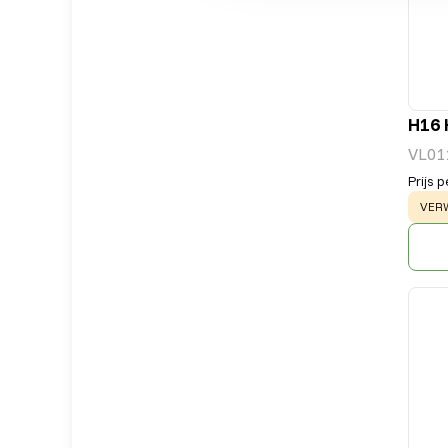
H16 
VL01
Prijs p
WAR
VERW