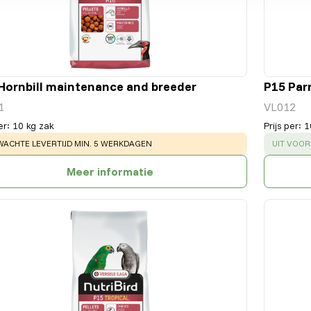
Hornbill maintenance and breeder
P15 Par
1
VL012
er
:
10 kg zak
Prijs per
:
1
NING
:
SUCCESS
ACHTE LEVERTIJD MIN. 5 WERKDAGEN
UIT VOO
Meer informatie