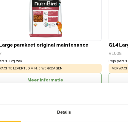
Large parakeet original maintenance
G14 Lar
7
VL008
er
:
10 kg zak
Prijs per
:
1
NING
:
WARNING
ACHTE LEVERTIJD MIN. 5 WERKDAGEN
VERWACHT
Meer informatie
Details